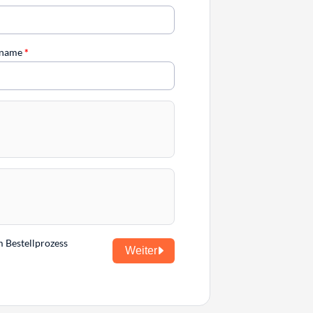
chname
*
m Bestellprozess
Weiter