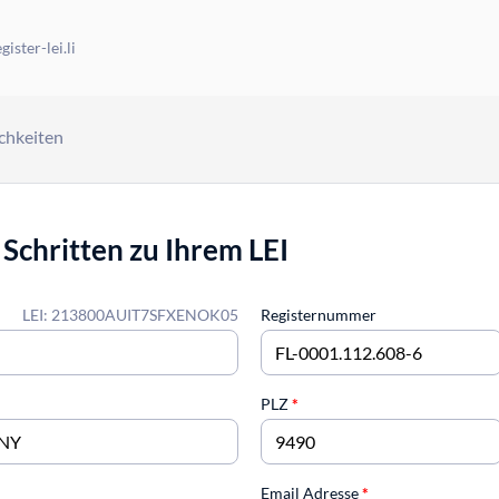
ister-lei.li
chkeiten
 Schritten zu Ihrem LEI
LEI: 213800AUIT7SFXENOK05
Registernummer
PLZ
*
Email Adresse
*