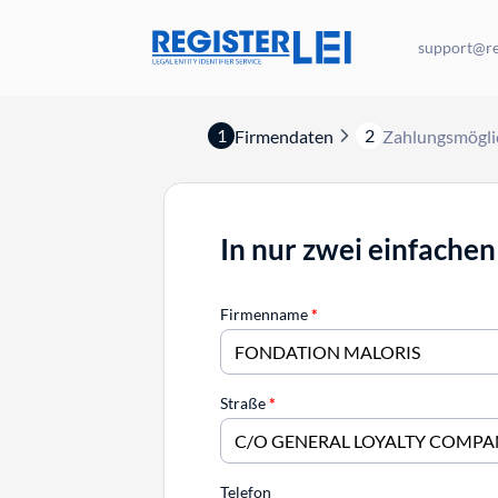
support@reg
1
2
Firmendaten
Zahlungsmögli
In nur zwei einfachen
Firmenname
*
Straße
*
Telefon