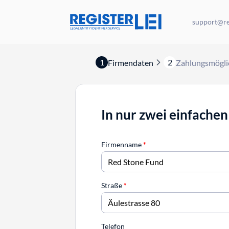
support@reg
1
2
Firmendaten
Zahlungsmögli
In nur zwei einfachen
Firmenname
*
Straße
*
Telefon