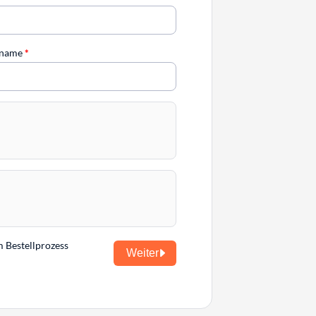
chname
*
m Bestellprozess
Weiter