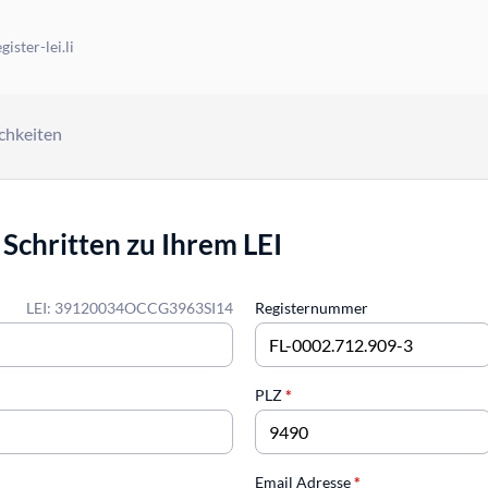
ister-lei.li
chkeiten
 Schritten zu Ihrem LEI
LEI: 39120034OCCG3963SI14
Registernummer
PLZ
*
Email Adresse
*