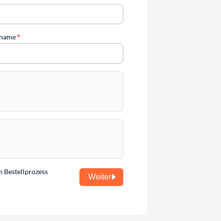
chname
*
m Bestellprozess
Weiter