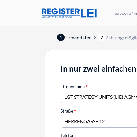
support@reg
1
2
Firmendaten
Zahlungsmögli
In nur zwei einfachen
Firmenname
*
Straße
*
Telefon