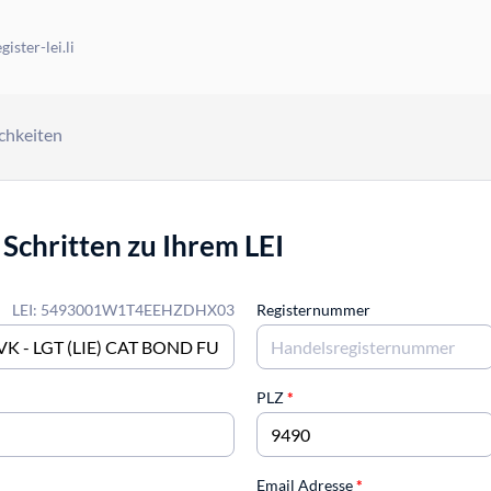
ister-lei.li
chkeiten
 Schritten zu Ihrem LEI
LEI: 5493001W1T4EEHZDHX03
Registernummer
PLZ
*
Email Adresse
*