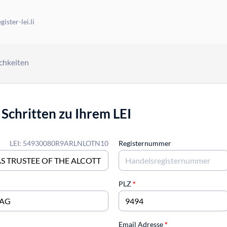
ister-lei.li
chkeiten
 Schritten zu Ihrem LEI
LEI: 54930080R9ARLNLOTN10
Registernummer
PLZ
*
Email Adresse
*