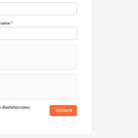
chname
*
m Bestellprozess
Weiter