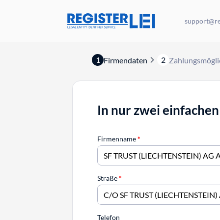
support@reg
1
2
Firmendaten
Zahlungsmögli
In nur zwei einfachen
Firmenname
*
Straße
*
Telefon