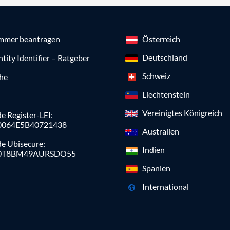
mmer beantragen
Österreich
Deutschland
ntity Identifier – Ratgeber
Schweiz
che
Liechtenstein
Vereinigtes Königreich
e Register-LEI:
0064E5B40721438
Australien
de Ubisecure:
Indien
0T8BM49AURSDO55
Spanien
International