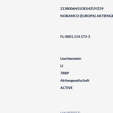
2138006N55OES4ZUYZ59
NORAMCO (EUROPA) AKTIENGE
FL-0001.114.173-3
Liechtenstein
LI
7RRP
Aktiengesellschaft
ACTIVE
HAUPTSITZ: