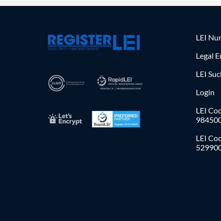
LEI Nu
Legal E
LEI Su
Login
LEI Cod
98450
LEI Co
52990