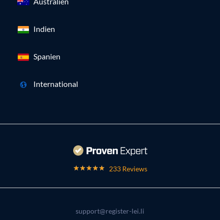
Australien
Indien
Spanien
International
233 Reviews
support@register-lei.li