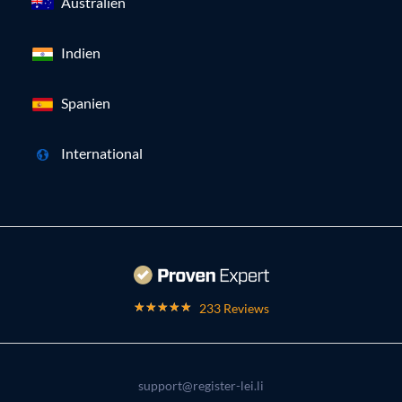
Australien
Indien
Spanien
International
233 Reviews
support@register-lei.li