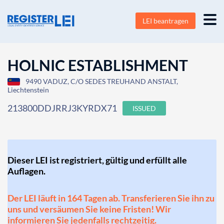
LEI beantragen
HOLNIC ESTABLISHMENT
9490 VADUZ, C/O SEDES TREUHAND ANSTALT,
Liechtenstein
213800DDJRRJ3KYRDX71
ISSUED
Dieser LEI ist registriert, gültig und erfüllt alle
Auflagen.
Der LEI läuft in 164 Tagen ab. Transferieren Sie ihn zu
uns und versäumen Sie keine Fristen! Wir
informieren Sie jedenfalls rechtzeitig.