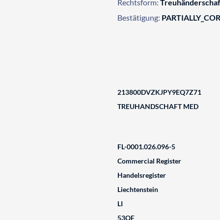
Rechtsform:
Treuhänderschaf
Bestätigung:
PARTIALLY_CO
213800DVZKJPY9EQ7Z71
TREUHANDSCHAFT MED
FL-0001.026.096-5
Commercial Register
Handelsregister
Liechtenstein
LI
53QF