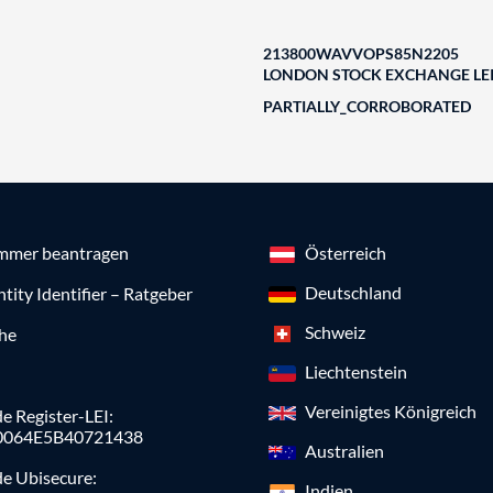
213800WAVVOPS85N2205
LONDON STOCK EXCHANGE LEI
PARTIALLY_CORROBORATED
mmer beantragen
Österreich
Deutschland
ntity Identifier – Ratgeber
Schweiz
che
Liechtenstein
Vereinigtes Königreich
e Register-LEI:
0064E5B40721438
Australien
de Ubisecure:
Indien