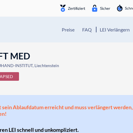
Preise
FAQ
LEI Verlängern
FT MED
AND-INSTITUT, Liechtenstein
LAPSED
 hat sein Ablaufdatum erreicht und muss verlängert werd
en!
hren LEI schnell und unkompliziert.