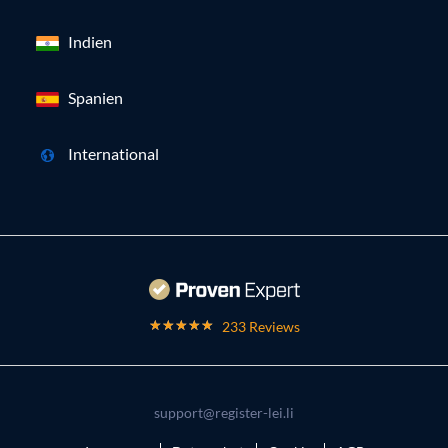
Indien
Spanien
International
233 Reviews
support@register-lei.li