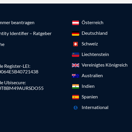
mmer beantragen
Österreich
Deutschland
ntity Identifier – Ratgeber
Schweiz
che
Liechtenstein
Vereinigtes Königreich
e Register-LEI:
0064E5B40721438
Australien
de Ubisecure:
Indien
0T8BM49AURSDO55
Spanien
International