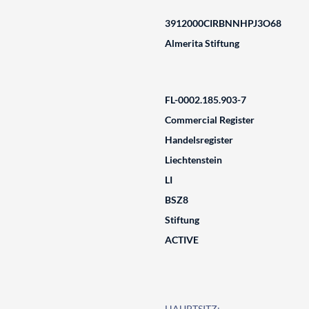
3912000CIRBNNHPJ3O68
Almerita Stiftung
FL-0002.185.903-7
Commercial Register
Handelsregister
Liechtenstein
LI
BSZ8
Stiftung
ACTIVE
HAUPTSITZ: