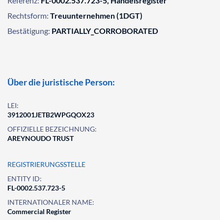
Referenz:
FL-0002.537.723-5, Handelsregister
Rechtsform:
Treuunternehmen (1DGT)
Bestätigung:
PARTIALLY_CORROBORATED
Über die juristische Person:
LEI:
3912001JETB2WPGQOX23
OFFIZIELLE BEZEICHNUNG:
AREYNOUDO TRUST
REGISTRIERUNGSSTELLE
ENTITY ID:
FL-0002.537.723-5
INTERNATIONALER NAME:
Commercial Register