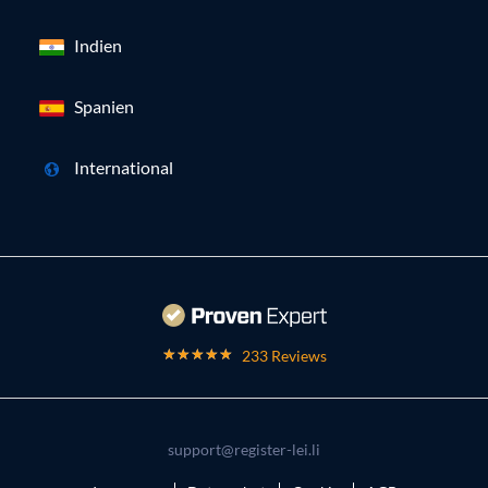
Indien
Spanien
International
233 Reviews
support@register-lei.li