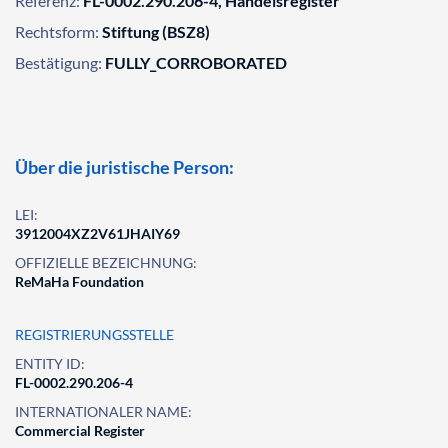
Referenz:
FL-0002.290.206-4, Handelsregister
Rechtsform:
Stiftung (BSZ8)
Bestätigung:
FULLY_CORROBORATED
Über die juristische Person:
LEI:
3912004XZ2V61JHAIY69
OFFIZIELLE BEZEICHNUNG:
ReMaHa Foundation
REGISTRIERUNGSSTELLE
ENTITY ID:
FL-0002.290.206-4
INTERNATIONALER NAME:
Commercial Register