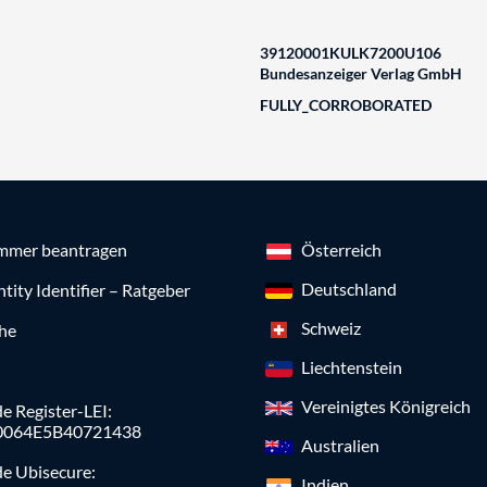
39120001KULK7200U106
Bundesanzeiger Verlag GmbH
FULLY_CORROBORATED
mmer beantragen
Österreich
Deutschland
ntity Identifier – Ratgeber
Schweiz
che
Liechtenstein
Vereinigtes Königreich
e Register-LEI:
0064E5B40721438
Australien
de Ubisecure:
Indien