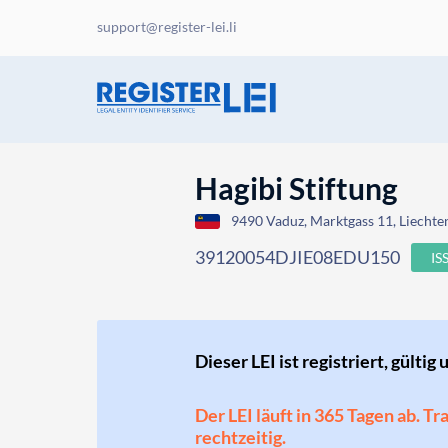
support@register-lei.li
Hagibi Stiftung
9490 Vaduz, Marktgass 11, Liechte
39120054DJIE08EDU150
IS
Dieser LEI ist registriert, gültig 
Der LEI läuft in 365 Tagen ab. T
rechtzeitig.