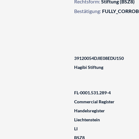
Rechtsform:
Stiftung (BSZ8)
Bestätigung:
FULLY_CORRO
39120054DJIE08EDU150
Hagibi Stiftung
FL-0001.531.289-4
Commercial Register
Handelsregister
Liechtenstein
LI
BSZ8