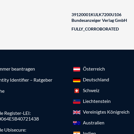
39120001KULK7200U106
Bundesanzeiger Verlag GmbH
FULLY_CORROBORATED
mmer beantragen
Österreich
Deutschland
ntity Identifier – Ratgeber
Schweiz
che
Liechtenstein
Vereinigtes Königreich
e Register-LEI:
0064E5B40721438
Australien
de Ubisecure:
Indien