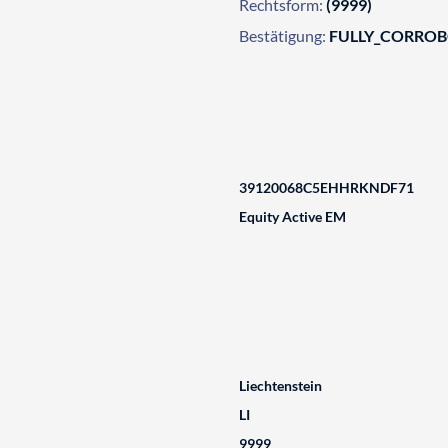
Rechtsform:
(9999)
Bestätigung:
FULLY_CORRO
39120068C5EHHRKNDF71
Equity Active EM
Liechtenstein
LI
9999