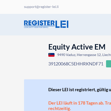
support@register-lei.li
Equity Active EM
9490 Vaduz, Herrengasse 12, Liech
39120068C5EHHRKNDF71
Dieser LEI ist registriert, gültig 
Der LEI läuft in 178 Tagen ab. T
rechtzeitig.