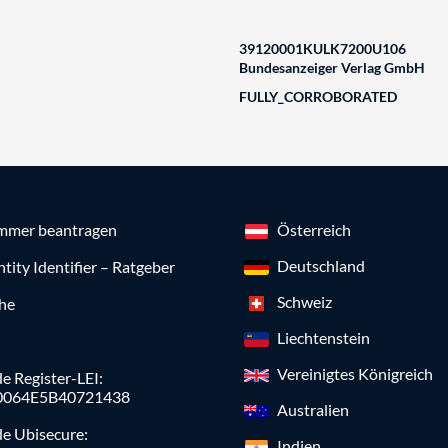
39120001KULK7200U106
Bundesanzeiger Verlag GmbH
FULLY_CORROBORATED
mmer beantragen
Österreich
Deutschland
ntity Identifier – Ratgeber
Schweiz
che
Liechtenstein
Vereinigtes Königreich
e Register-LEI:
0064E5B40721438
Australien
de Ubisecure:
Indien