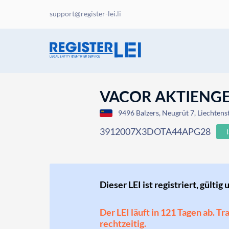
support@register-lei.li
VACOR AKTIENG
9496 Balzers, Neugrüt 7, Liechtens
3912007X3DOTA44APG28
Dieser LEI ist registriert, gültig 
Der LEI läuft in 121 Tagen ab. T
rechtzeitig.