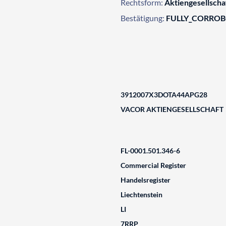
Rechtsform:
Aktiengesellscha
Bestätigung:
FULLY_CORRO
3912007X3DOTA44APG28
VACOR AKTIENGESELLSCHAFT
FL-0001.501.346-6
Commercial Register
Handelsregister
Liechtenstein
LI
7RRP