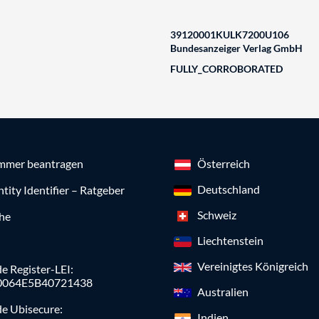
39120001KULK7200U106
Bundesanzeiger Verlag GmbH
FULLY_CORROBORATED
mmer beantragen
Österreich
Deutschland
ntity Identifier – Ratgeber
Schweiz
che
Liechtenstein
Vereinigtes Königreich
e Register-LEI:
0064E5B40721438
Australien
de Ubisecure:
Indien