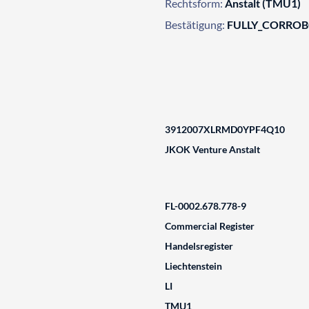
Rechtsform:
Anstalt (TMU1)
Bestätigung:
FULLY_CORRO
3912007XLRMD0YPF4Q10
JKOK Venture Anstalt
FL-0002.678.778-9
Commercial Register
Handelsregister
Liechtenstein
LI
TMU1