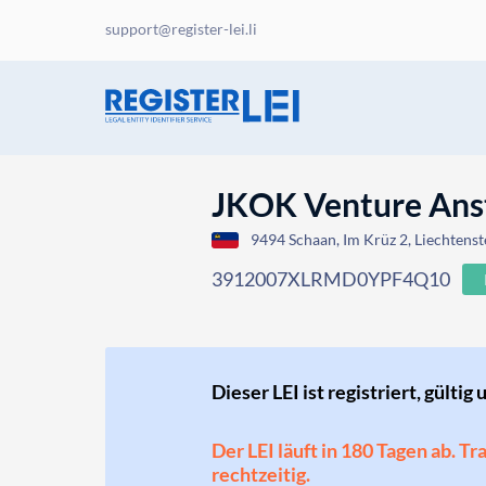
support@register-lei.li
JKOK Venture Ans
9494 Schaan, Im Krüz 2, Liechtenst
3912007XLRMD0YPF4Q10
Dieser LEI ist registriert, gültig 
Der LEI läuft in 180 Tagen ab. T
rechtzeitig.