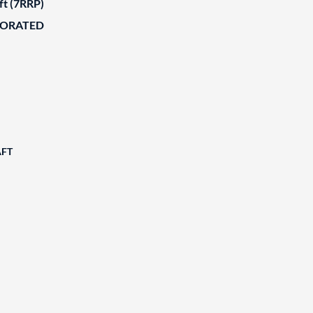
ft (7RRP)
BORATED
AFT