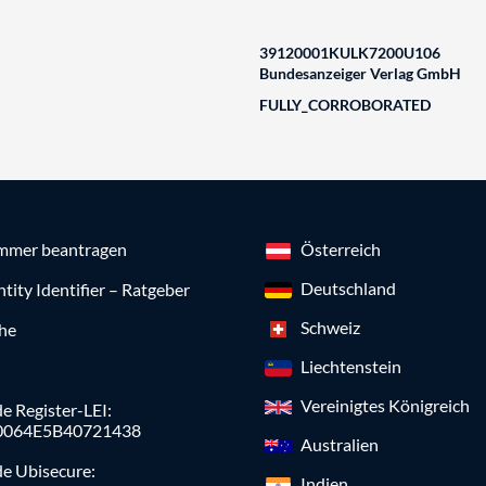
39120001KULK7200U106
Bundesanzeiger Verlag GmbH
FULLY_CORROBORATED
mmer beantragen
Österreich
Deutschland
ntity Identifier – Ratgeber
Schweiz
che
Liechtenstein
Vereinigtes Königreich
e Register-LEI:
0064E5B40721438
Australien
de Ubisecure:
Indien