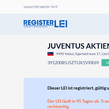
support@register-lei.li
JUVENTUS AKTIE
9490 Vaduz, Egertastrasse 17, Liec
39120085J5ZTUX1VXR69
I
Dieser LEI ist registriert, gültig 
Der LEI läuft in 95 Tagen ab. Tr
rechtzeitig.