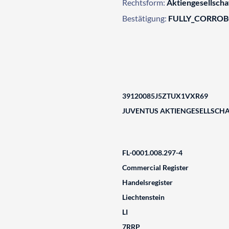
Rechtsform:
Aktiengesellscha
Bestätigung:
FULLY_CORRO
39120085J5ZTUX1VXR69
JUVENTUS AKTIENGESELLSCH
FL-0001.008.297-4
Commercial Register
Handelsregister
Liechtenstein
LI
7RRP