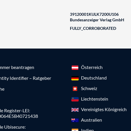
39120001KULK7200U106
Bundesanzeiger Verlag GmbH
FULLY_CORROBORATED
mmer beantragen
Österreich
Deutschland
ntity Identifier – Ratgeber
Schweiz
che
Liechtenstein
Vereinigtes Königreich
e Register-LEI:
0064E5B40721438
Australien
de Ubisecure:
Indien