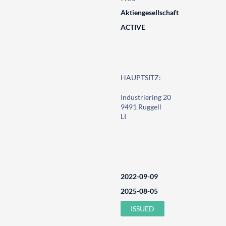
Aktiengesellschaft
ACTIVE
HAUPTSITZ:
Industriering 20
9491 Ruggell
LI
2022-09-09
2025-08-05
ISSUED