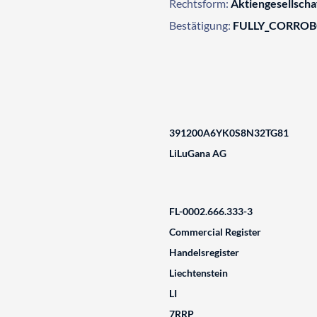
Rechtsform:
Aktiengesellscha
Bestätigung:
FULLY_CORRO
391200A6YK0S8N32TG81
LiLuGana AG
FL-0002.666.333-3
Commercial Register
Handelsregister
Liechtenstein
LI
7RRP