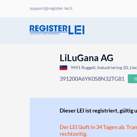
support@register-lei.li
LiLuGana AG
9491 Ruggell, Industriering 20, Lie
391200A6YK0S8N32TG81
I
Dieser LEI ist registriert, gültig 
Der LEI läuft in 34 Tagen ab. Tr
rechtzeitig.