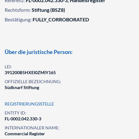
Referenz:
FL-0002.042.330-3, Handelsregister
Rechtsform:
Stiftung (BSZ8)
Bestätigung:
FULLY_CORROBORATED
Über die juristische Person:
LEI:
391200B5HXEI0ZMIY165
OFFIZIELLE BEZEICHNUNG:
Südknarf Stiftung
REGISTRIERUNGSSTELLE
ENTITY ID:
FL-0002.042.330-3
INTERNATIONALER NAME:
Commercial Register