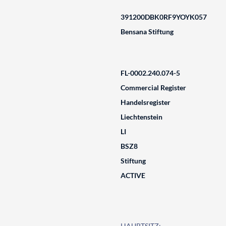
391200DBK0RF9YOYK057
Bensana Stiftung
FL-0002.240.074-5
Commercial Register
Handelsregister
Liechtenstein
LI
BSZ8
Stiftung
ACTIVE
HAUPTSITZ: