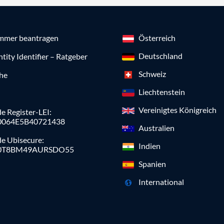
mmer beantragen
Österreich
Deutschland
ntity Identifier – Ratgeber
Schweiz
che
Liechtenstein
Vereinigtes Königreich
e Register-LEI:
0064E5B40721438
Australien
de Ubisecure:
Indien
0T8BM49AURSDO55
Spanien
International