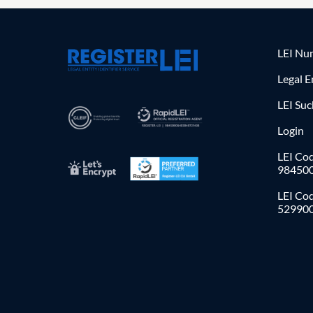
LEI Nu
Legal E
LEI Su
Login
LEI Cod
98450
LEI Co
52990