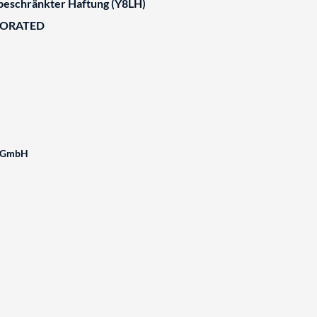
 beschränkter Haftung (Y8LH)
BORATED
g GmbH