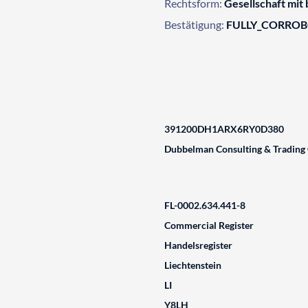
Rechtsform:
Gesellschaft mit
Bestätigung:
FULLY_CORRO
391200DH1ARX6RY0D380
Dubbelman Consulting & Tradin
FL-0002.634.441-8
Commercial Register
Handelsregister
Liechtenstein
LI
Y8LH