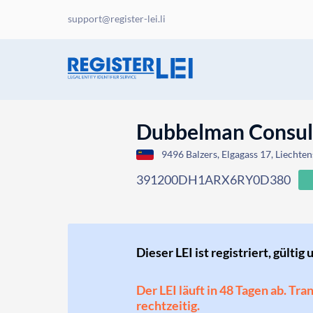
support@register-lei.li
Dubbelman Consul
9496 Balzers, Elgagass 17, Liechten
391200DH1ARX6RY0D380
Dieser LEI ist registriert, gültig 
Der LEI läuft in 48 Tagen ab. Tr
rechtzeitig.