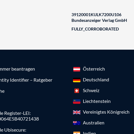
39120001KULK7200U106
Bundesanzeiger Verlag GmbH
FULLY_CORROBORATED
mmer beantragen
Österreich
Deutschland
ntity Identifier – Ratgeber
Schweiz
che
Liechtenstein
Vereinigtes Königreich
e Register-LEI:
0064E5B40721438
Australien
de Ubisecure:
Indien