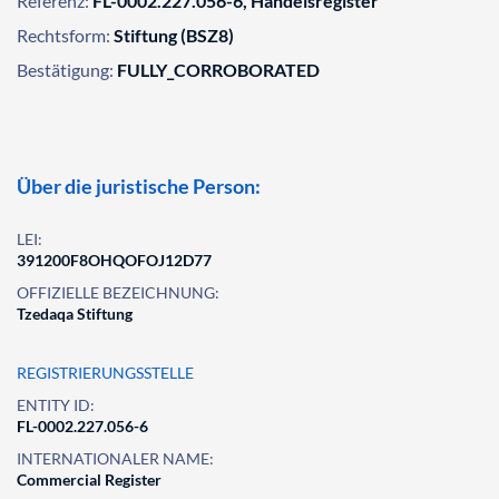
Referenz:
FL-0002.227.056-6, Handelsregister
Rechtsform:
Stiftung (BSZ8)
Bestätigung:
FULLY_CORROBORATED
Über die juristische Person:
LEI:
391200F8OHQOFOJ12D77
OFFIZIELLE BEZEICHNUNG:
Tzedaqa Stiftung
REGISTRIERUNGSSTELLE
ENTITY ID:
FL-0002.227.056-6
INTERNATIONALER NAME:
Commercial Register