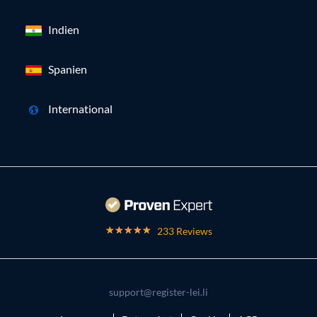
Indien
Spanien
International
233 Reviews
support@register-lei.li