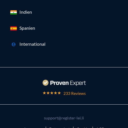
Indien
Spanien
International
233 Reviews
support@register-lei.li