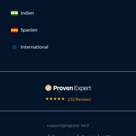
Indien
Spanien
International
233 Reviews
support@register-lei.li