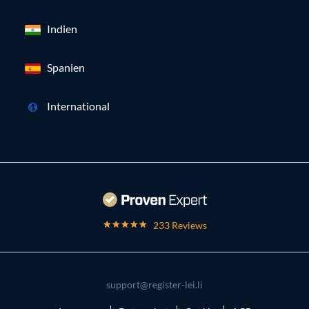
Indien
Spanien
International
233 Reviews
support@register-lei.li