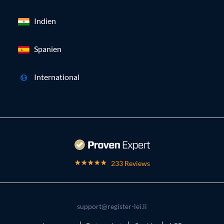
Indien
Spanien
International
233 Reviews
support@register-lei.li