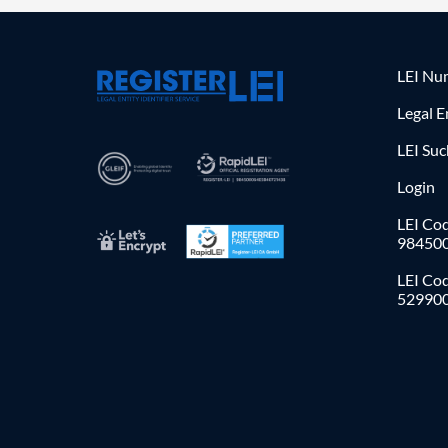
LEI Nu
Legal E
LEI Su
Login
LEI Cod
98450
LEI Co
52990