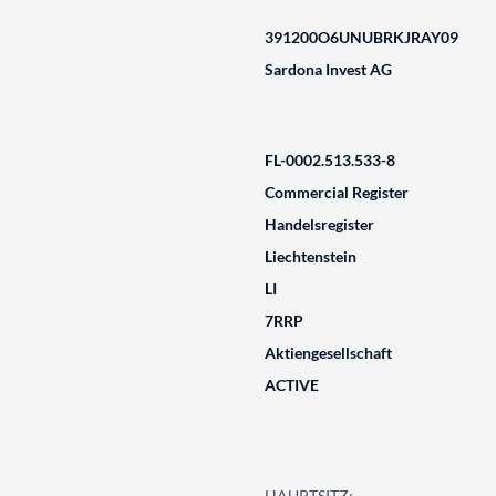
391200O6UNUBRKJRAY09
Sardona Invest AG
FL-0002.513.533-8
Commercial Register
Handelsregister
Liechtenstein
LI
7RRP
Aktiengesellschaft
ACTIVE
HAUPTSITZ: