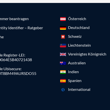
mmer beantragen
Österreich
Deutschland
ntity Identifier – Ratgeber
Schweiz
che
Liechtenstein
Vereinigtes Königreich
e Register-LEI:
0064E5B40721438
Australien
de Ubisecure:
Indien
0T8BM49AURSDO55
Spanien
International