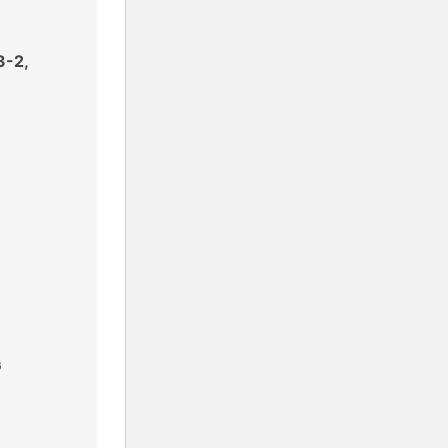
3-2,
G