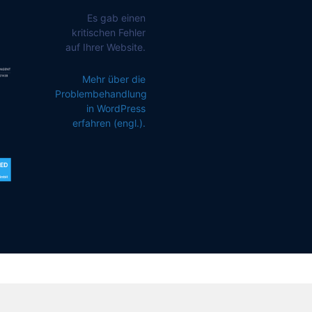
Es gab einen
kritischen Fehler
auf Ihrer Website.
Mehr über die
Problembehandlung
in WordPress
erfahren (engl.).