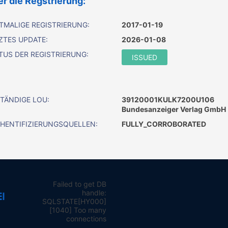
r die Regstrierung:
TMALIGE REGISTRIERUNG:
2017-01-19
ZTES UPDATE:
2026-01-08
TUS DER REGISTRIERUNG:
ISSUED
TÄNDIGE LOU:
39120001KULK7200U106
Bundesanzeiger Verlag GmbH
HENTIFIZIERUNGSQUELLEN:
FULLY_CORROBORATED
Failed to get DB
handle:
SQLSTATE[HY000]
[1040] Too many
connections