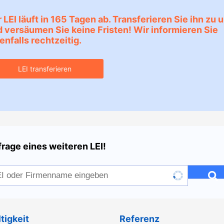
 LEI läuft in 165 Tagen ab. Transferieren Sie ihn zu 
 versäumen Sie keine Fristen! Wir informieren Sie
enfalls rechtzeitig.
LEI transferieren
rage eines weiteren LEI!
tigkeit
Referenz