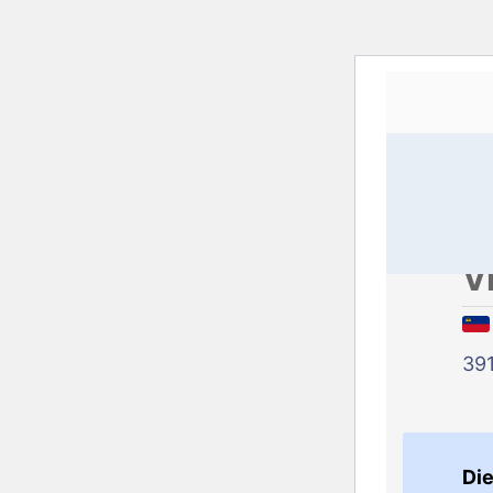
V
39
Die