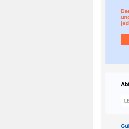
Der
und
jed
Abf
Gül