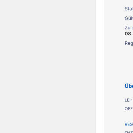
Sta
Gült
Zule
08
Reg
Übe
LEI:
OFF
REG
ENT