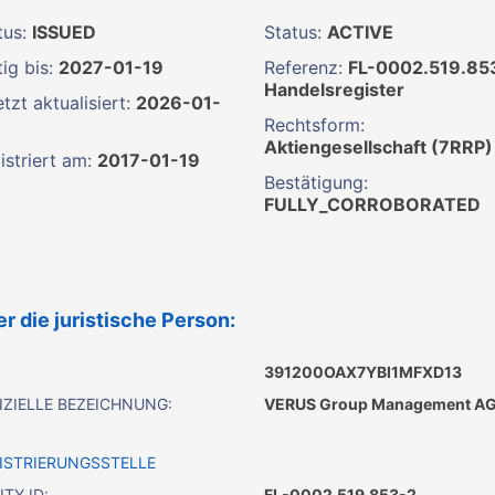
tus:
ISSUED
Status:
ACTIVE
ig bis:
2027-01-19
Referenz:
FL-0002.519.85
Handelsregister
tzt aktualisiert:
2026-01-
Rechtsform:
Aktiengesellschaft (7RRP)
istriert am:
2017-01-19
Bestätigung:
FULLY_CORROBORATED
r die juristische Person:
391200OAX7YBI1MFXD13
IZIELLE BEZEICHNUNG:
VERUS Group Management A
ISTRIERUNGSSTELLE
ITY ID:
FL-0002.519.853-2