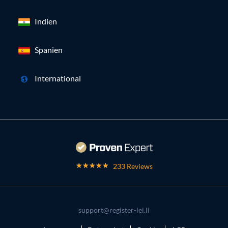
Indien
Spanien
International
233 Reviews
support@register-lei.li