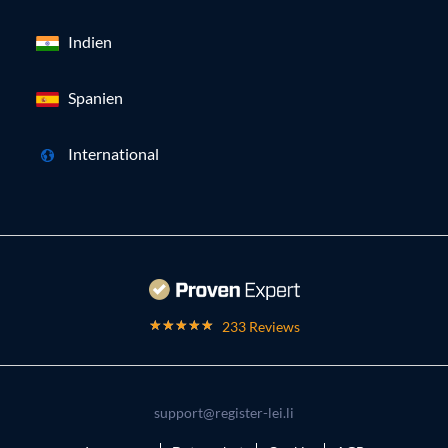
Indien
Spanien
International
233 Reviews
support@register-lei.li