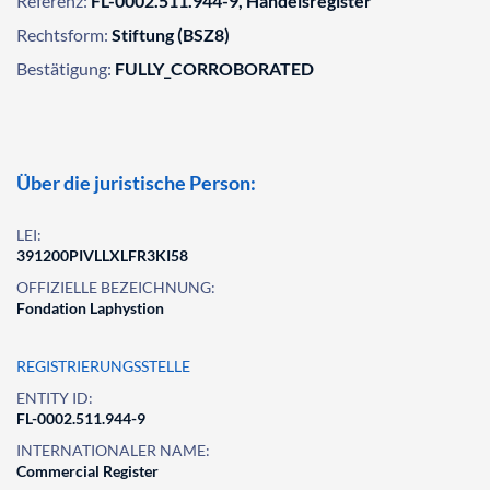
Referenz:
FL-0002.511.944-9, Handelsregister
Rechtsform:
Stiftung (BSZ8)
Bestätigung:
FULLY_CORROBORATED
Über die juristische Person:
LEI:
391200PIVLLXLFR3KI58
OFFIZIELLE BEZEICHNUNG:
Fondation Laphystion
REGISTRIERUNGSSTELLE
ENTITY ID:
FL-0002.511.944-9
INTERNATIONALER NAME:
Commercial Register