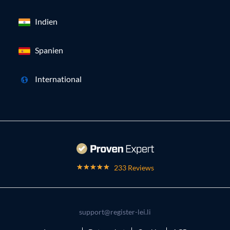
Indien
Spanien
International
233 Reviews
support@register-lei.li