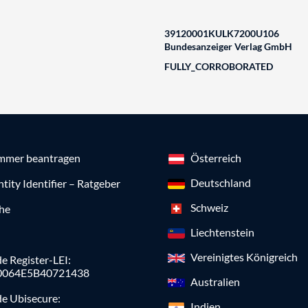
39120001KULK7200U106
Bundesanzeiger Verlag GmbH
FULLY_CORROBORATED
mmer beantragen
Österreich
Deutschland
ntity Identifier – Ratgeber
Schweiz
che
Liechtenstein
Vereinigtes Königreich
e Register-LEI:
0064E5B40721438
Australien
de Ubisecure:
Indien