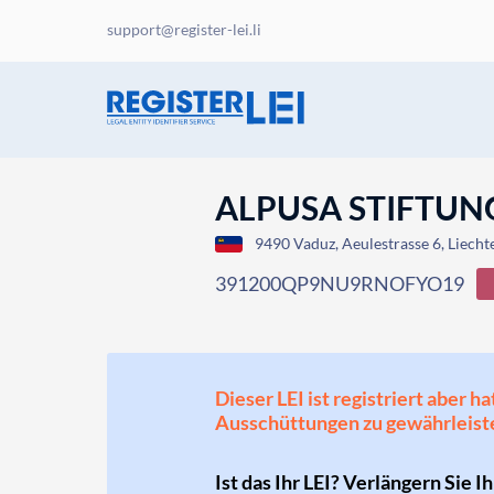
support@register-lei.li
ALPUSA STIFTUN
9490 Vaduz, Aeulestrasse 6, Liecht
391200QP9NU9RNOFYO19
Dieser LEI ist registriert aber
Ausschüttungen zu gewährleist
Ist das Ihr LEI? Verlängern Sie I