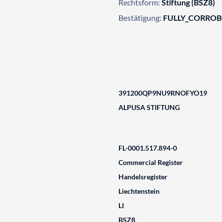
Rechtsform:
Stiftung (BSZ8)
Bestätigung:
FULLY_CORRO
391200QP9NU9RNOFYO19
ALPUSA STIFTUNG
FL-0001.517.894-0
Commercial Register
Handelsregister
Liechtenstein
LI
BSZ8