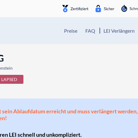
Preise
FAQ
LEI Verlängern
G
enstein
LAPSED
 hat sein Ablaufdatum erreicht und muss verlängert werd
en!
hren LEI schnell und unkompliziert.