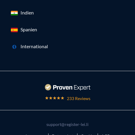
Indien
Spanien
International
233 Reviews
support@register-lei.li