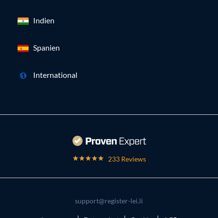
Indien
Spanien
International
233 Reviews
support@register-lei.li