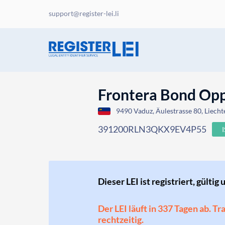
support@register-lei.li
Frontera Bond Opp
9490 Vaduz, Äulestrasse 80, Liecht
391200RLN3QKX9EV4P55
Dieser LEI ist registriert, gültig 
Der LEI läuft in 337 Tagen ab. T
rechtzeitig.