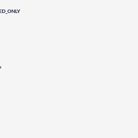
IED_ONLY
s