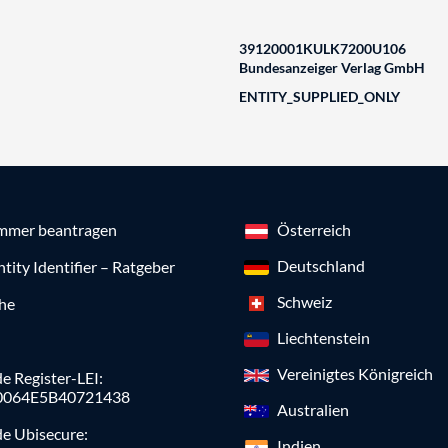
39120001KULK7200U106
Bundesanzeiger Verlag GmbH
ENTITY_SUPPLIED_ONLY
mmer beantragen
Österreich
Deutschland
ntity Identifier – Ratgeber
Schweiz
che
Liechtenstein
Vereinigtes Königreich
e Register-LEI:
0064E5B40721438
Australien
de Ubisecure:
Indien