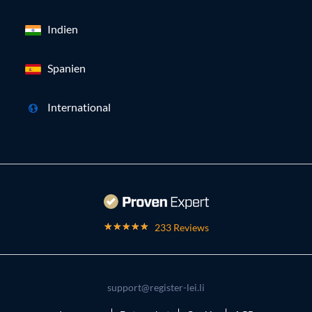
Indien
Spanien
International
233 Reviews
support@register-lei.li