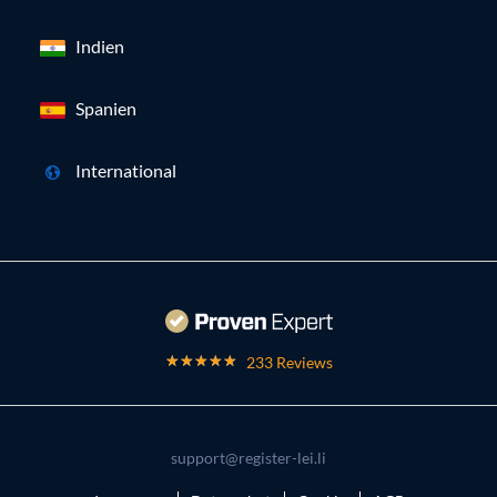
Indien
Spanien
International
233 Reviews
support@register-lei.li