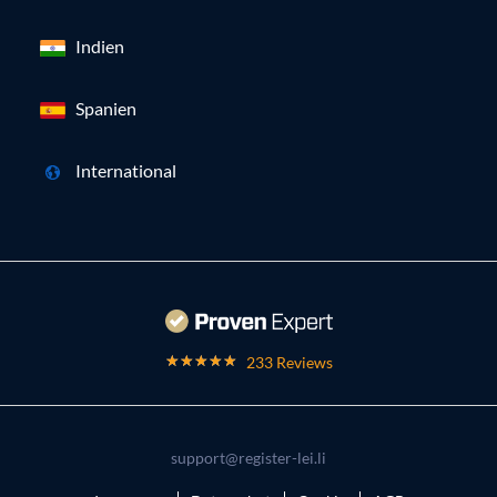
Indien
Spanien
International
233 Reviews
support@register-lei.li