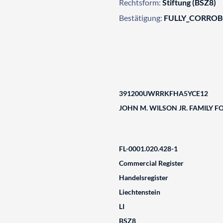
Rechtsform:
Stiftung (BSZ8)
Bestätigung:
FULLY_CORRO
391200UWRRKFHA5YCE12
JOHN M. WILSON JR. FAMILY 
FL-0001.020.428-1
Commercial Register
Handelsregister
Liechtenstein
LI
BSZ8