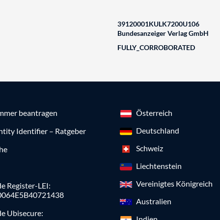
39120001KULK7200U106
Bundesanzeiger Verlag GmbH
FULLY_CORROBORATED
mmer beantragen
Österreich
Deutschland
ntity Identifier – Ratgeber
Schweiz
che
Liechtenstein
Vereinigtes Königreich
e Register-LEI:
0064E5B40721438
Australien
de Ubisecure:
Indien