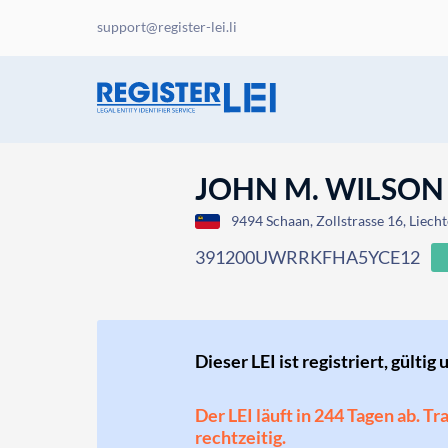
support@register-lei.li
JOHN M. WILSON
9494 Schaan, Zollstrasse 16, Liech
391200UWRRKFHA5YCE12
Dieser LEI ist registriert, gültig 
Der LEI läuft in 244 Tagen ab. T
rechtzeitig.