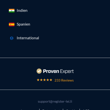
Indien
Spanien
International
233 Reviews
support@register-lei.li