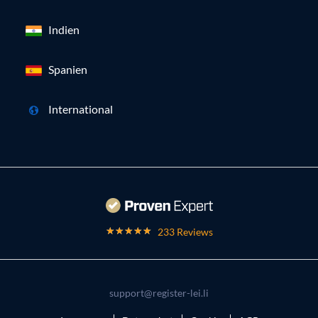
Indien
Spanien
International
233 Reviews
support@register-lei.li