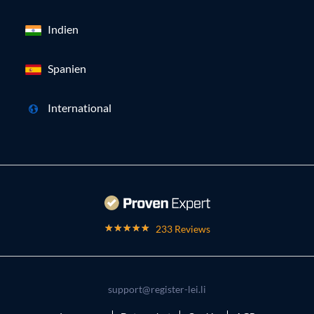
Indien
Spanien
International
233 Reviews
support@register-lei.li