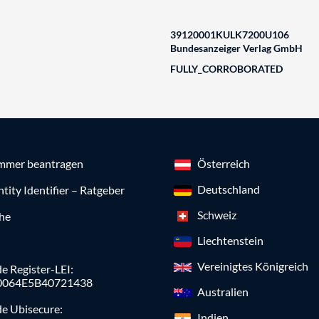
39120001KULK7200U106
Bundesanzeiger Verlag GmbH
FULLY_CORROBORATED
mmer beantragen
Österreich
Deutschland
ntity Identifier – Ratgeber
Schweiz
che
Liechtenstein
Vereinigtes Königreich
e Register-LEI:
0064E5B40721438
Australien
de Ubisecure:
Indien