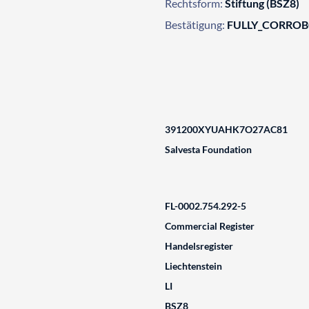
Rechtsform:
Stiftung (BSZ8)
Bestätigung:
FULLY_CORRO
391200XYUAHK7O27AC81
Salvesta Foundation
FL-0002.754.292-5
Commercial Register
Handelsregister
Liechtenstein
LI
BSZ8