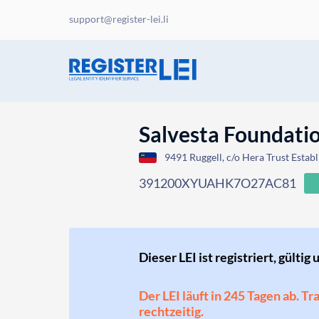
support@register-lei.li
Salvesta Foundati
9491 Ruggell, c/o Hera Trust Establ
391200XYUAHK7O27AC81
Dieser LEI ist registriert, gültig 
Der LEI läuft in 245 Tagen ab. T
rechtzeitig.