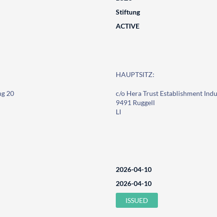
Stiftung
ACTIVE
HAUPTSITZ:
ng 20
c/o Hera Trust Establishment Indu
9491 Ruggell
LI
2026-04-10
2026-04-10
ISSUED