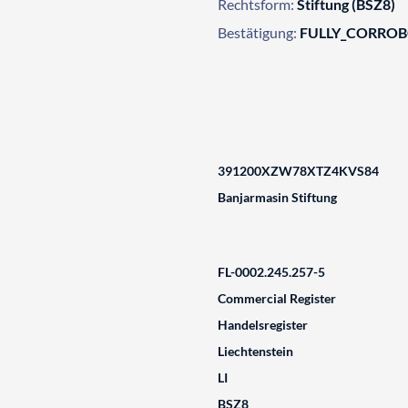
Rechtsform:
Stiftung (BSZ8)
Bestätigung:
FULLY_CORRO
391200XZW78XTZ4KVS84
Banjarmasin Stiftung
FL-0002.245.257-5
Commercial Register
Handelsregister
Liechtenstein
LI
BSZ8