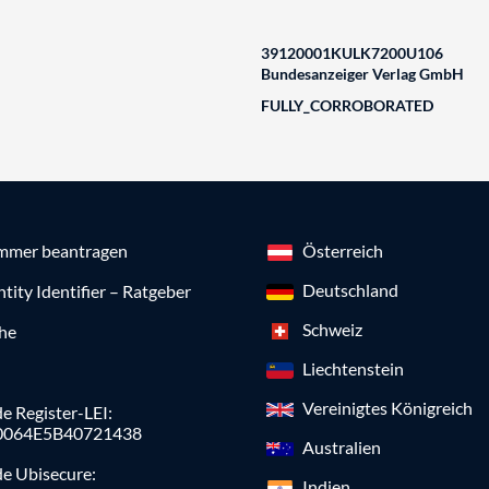
39120001KULK7200U106
Bundesanzeiger Verlag GmbH
FULLY_CORROBORATED
mmer beantragen
Österreich
Deutschland
ntity Identifier – Ratgeber
Schweiz
che
Liechtenstein
Vereinigtes Königreich
e Register-LEI:
0064E5B40721438
Australien
de Ubisecure:
Indien