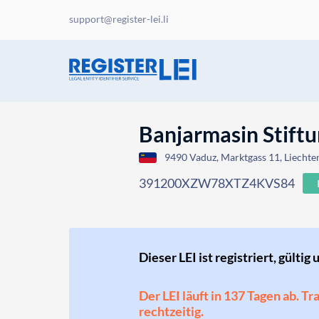
support@register-lei.li
Banjarmasin Stift
9490 Vaduz, Marktgass 11, Liechte
391200XZW78XTZ4KVS84
Dieser LEI ist registriert, gültig 
Der LEI läuft in 137 Tagen ab. T
rechtzeitig.