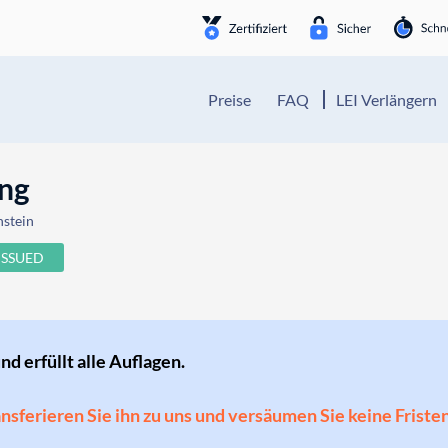
Preise
FAQ
LEI Verlängern
ung
nstein
ISSUED
und erfüllt alle Auflagen.
ransferieren Sie ihn zu uns und versäumen Sie keine Friste