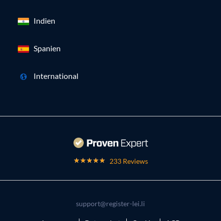
Indien
Spanien
International
233 Reviews
support@register-lei.li