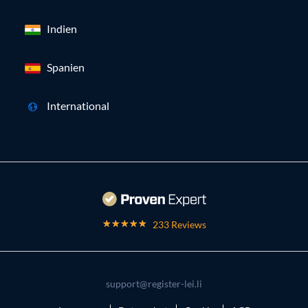
Indien
Spanien
International
233 Reviews
support@register-lei.li