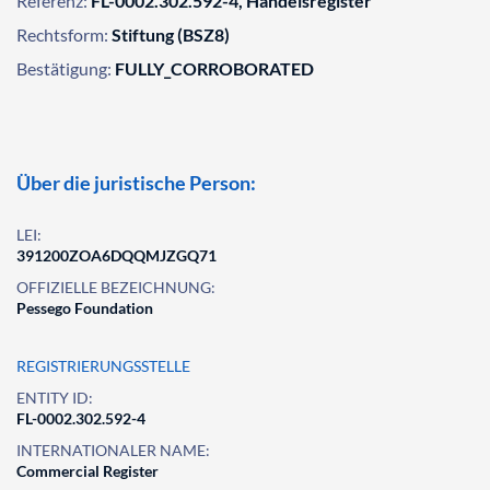
Referenz:
FL-0002.302.592-4, Handelsregister
Rechtsform:
Stiftung (BSZ8)
Bestätigung:
FULLY_CORROBORATED
Über die juristische Person:
LEI:
391200ZOA6DQQMJZGQ71
OFFIZIELLE BEZEICHNUNG:
Pessego Foundation
REGISTRIERUNGSSTELLE
ENTITY ID:
FL-0002.302.592-4
INTERNATIONALER NAME:
Commercial Register